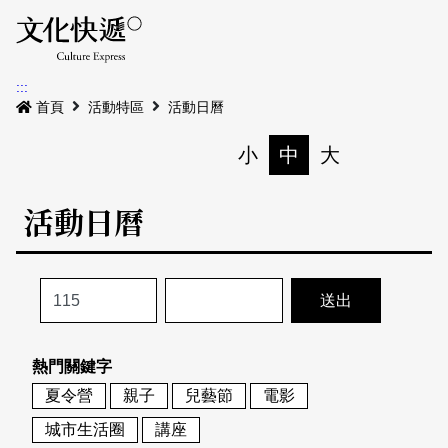
Menu
活動日曆
活動地圖
展
:::
最新公告
首頁
活動特區
活動日曆
電子書
小
中
大
列印
專題特區
活動日曆
活動特區
本期專題
關於我們
歷史專題
活動列表
我要刊登
活動日曆
常見問答
熱門關鍵字
地圖搜尋
關於我們
會員基本資料
夏令營
親子
兒藝節
電影
網站導覽
English
城市生活圈
講座
刊物索取地點
刊登活動