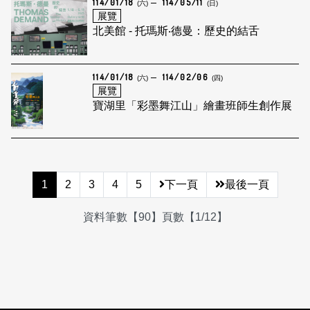
114/01/18
114/05/11
(六)
(日)
展覽
北美館 - 托瑪斯‧德曼：歷史的結舌
114/01/18
114/02/06
(六)
(四)
展覽
寶湖里「彩墨舞江山」繪畫班師生創作展
1
2
3
4
5
下一頁
最後一頁
資料筆數【90】頁數【1/12】