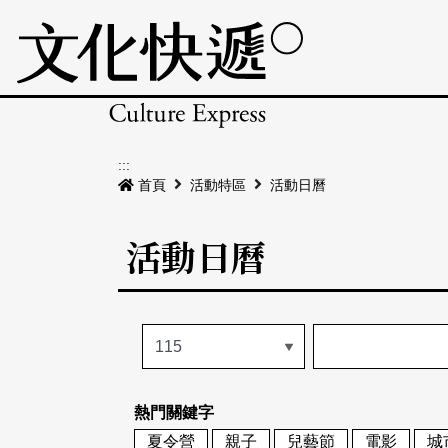
:::
首頁
活動特區
活動日曆
活動日曆
熱門關鍵字
夏令營
親子
兒藝節
電影
城