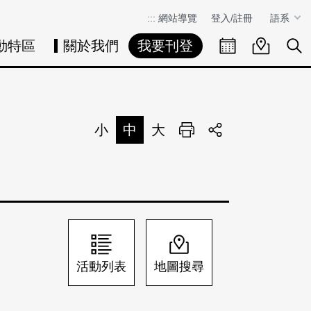
:::
網站導覽
登入/註冊
語系
動特區
關於我們
我要刊登
活動日曆
活動地圖
展
小
中
大
列印
分享
活動列表
地圖搜尋