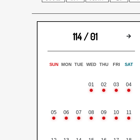
114 / 01
下
SUN
MON
TUE
WED
THU
FRI
SAT
01
02
03
04
05
06
07
08
09
10
11