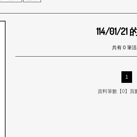
114/01/21
個月
共有 0 筆
1
資料筆數【0】頁數