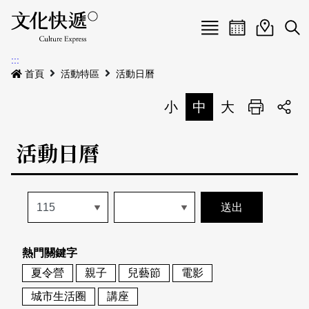
Menu
活動日曆
活動地圖
展
:::
最新公告
首頁
活動特區
活動日曆
電子書
小
中
大
列印
專題特區
活動日曆
活動特區
本期專題
關於我們
歷史專題
活動列表
我要刊登
活動日曆
常見問答
熱門關鍵字
地圖搜尋
關於我們
會員基本資料
夏令營
親子
兒藝節
電影
網站導覽
English
城市生活圈
講座
刊物索取地點
刊登活動