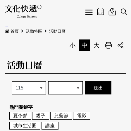
Menu
活動日曆
活動地圖
展
:::
最新公告
首頁
活動特區
活動日曆
電子書
小
中
大
列印
專題特區
活動日曆
活動特區
本期專題
關於我們
歷史專題
活動列表
我要刊登
活動日曆
常見問答
熱門關鍵字
地圖搜尋
關於我們
會員基本資料
夏令營
親子
兒藝節
電影
網站導覽
English
城市生活圈
講座
刊物索取地點
刊登活動