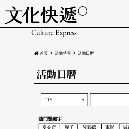
:::
首頁
活動特區
活動日曆
活動日曆
熱門關鍵字
夏令營
親子
兒藝節
電影
城