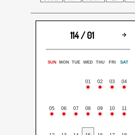
114 / 01
下
SUN
MON
TUE
WED
THU
FRI
SAT
01
02
03
04
05
06
07
08
09
10
11