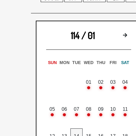
114 / 01
下
SUN
MON
TUE
WED
THU
FRI
SAT
01
02
03
04
05
06
07
08
09
10
11