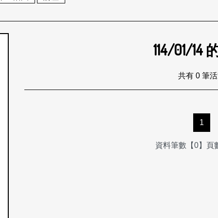
114/01/14
個月
共有 0 筆
1
資料筆數【0】頁數