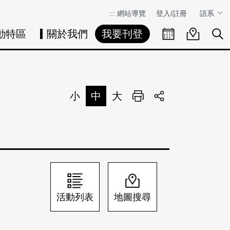
:::
網站導覽
登入/註冊
語系
動特區
關於我們
我要刊登
活動日曆
活動地圖
展
小
中
大
列印
分享
活動列表
地圖搜尋