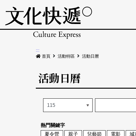
:::
首頁
活動特區
活動日曆
活動日曆
熱門關鍵字
夏令營
親子
兒藝節
電影
城