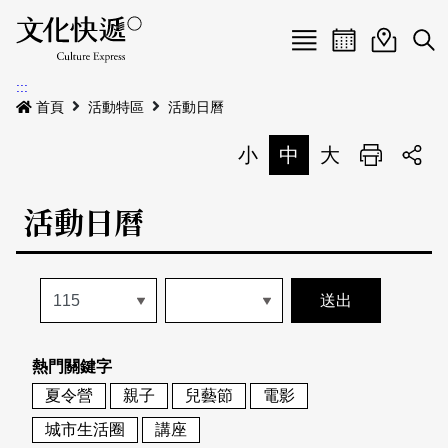
Menu
活動日曆
活動地圖
展
:::
最新公告
首頁
活動特區
活動日曆
電子書
小
中
大
列印
專題特區
活動日曆
活動特區
本期專題
關於我們
歷史專題
活動列表
我要刊登
活動日曆
常見問答
熱門關鍵字
地圖搜尋
關於我們
會員基本資料
夏令營
親子
兒藝節
電影
網站導覽
English
城市生活圈
講座
刊物索取地點
刊登活動