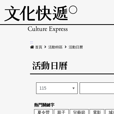
:::
首頁
活動特區
活動日曆
活動日曆
熱門關鍵字
夏令營
親子
兒藝節
電影
城