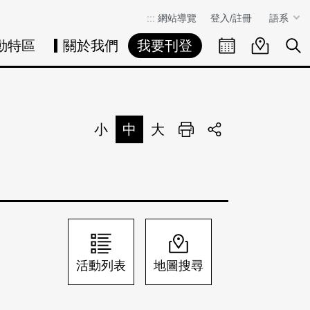
:::
網站導覽
登入/註冊
語系
動特區
關於我們
我要刊登
活動日曆
活動地圖
展
小
中
大
列印
分享
活動列表
地圖搜尋