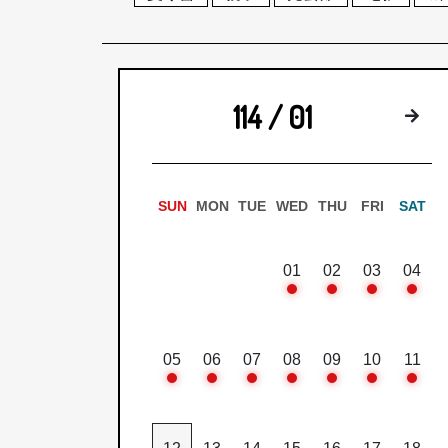
114 / 01
下
SUN
MON
TUE
WED
THU
FRI
SAT
01
02
03
04
05
06
07
08
09
10
11