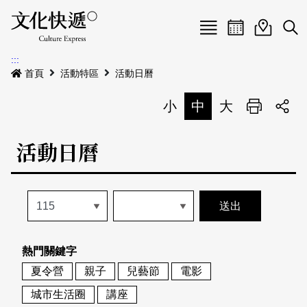
Menu
活動日曆
活動地圖
展
:::
最新公告
首頁
活動特區
活動日曆
電子書
小
中
大
列印
專題特區
活動日曆
活動特區
本期專題
關於我們
歷史專題
活動列表
我要刊登
活動日曆
常見問答
熱門關鍵字
地圖搜尋
關於我們
會員基本資料
夏令營
親子
兒藝節
電影
網站導覽
English
城市生活圈
講座
刊物索取地點
刊登活動