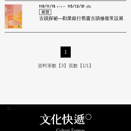
110/11/15
115/12/31
(一)
(四)
展覽
古蹟探祕—勸業銀行舊廈古蹟修復常設展
1
資料筆數【3】頁數【1/1】
:::