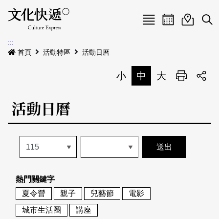
Menu
活動日曆
活動地圖
展
:::
最新公告
首頁
活動特區
活動日曆
電子書
小
中
大
列印
專題特區
活動日曆
活動特區
本期專題
關於我們
歷史專題
活動列表
我要刊登
活動日曆
常見問答
熱門關鍵字
地圖搜尋
關於我們
會員基本資料
夏令營
親子
兒藝節
電影
網站導覽
English
城市生活圈
講座
刊物索取地點
刊登活動