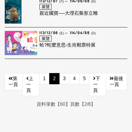
113/12/07
114/06/08
(六)
(日)
展覽
親近國寶──大理石梟形立雕
113/12/06
114/04/06
(五)
(日)
展覽
蛤?蛇麼意思-生肖郵票特展
第
上
1
2
3
4
5
下
最後
一頁
一
一
一頁
頁
頁
資料筆數【60】頁數【2/8】