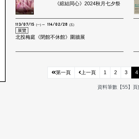
《綰結同心》2024秋月七夕祭
113/07/15
114/02/28
(一)
(五)
展覽
北投梅庭《閉館不休館》圍牆展
第一頁
上一頁
1
2
3
4
資料筆數【55】頁數