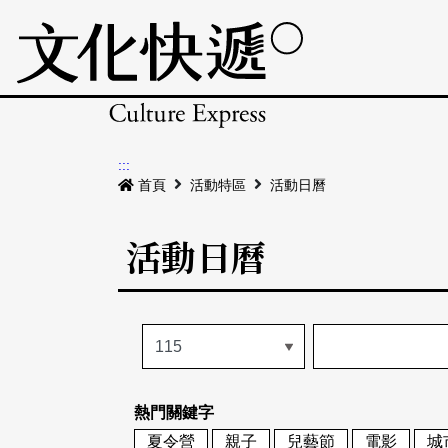
:::
首頁
活動特區
活動日曆
活動日曆
熱門關鍵字
夏令營
親子
兒藝節
電影
城