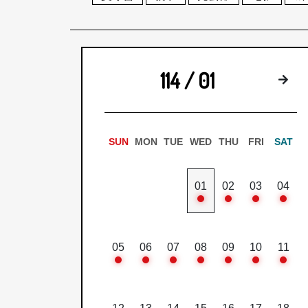
114 / 01
下
SUN
MON
TUE
WED
THU
FRI
SAT
01
02
03
04
05
06
07
08
09
10
11