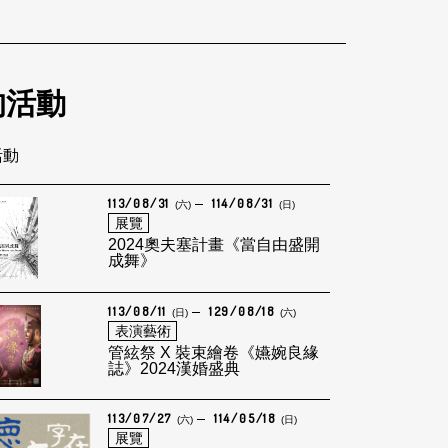
的活動
活動
113/08/31
114/08/31
(六)
(日)
展覽
2024奧夫塞計畫《當自由盛開
成舞》
113/08/11
129/08/18
(日)
(六)
表演藝術
管絃祭 X 裝束繪卷《嬿婉良緣
誌》2024漢婚盛典
113/07/27
114/05/18
(六)
(日)
展覽