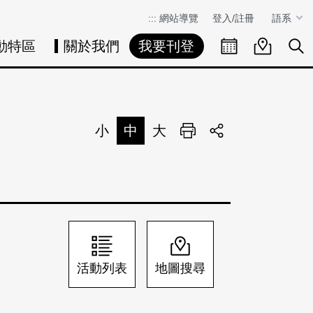
:::
網站導覽
登入/註冊
語系
動特區
關於我們
我要刊登
活動日曆
活動地圖
展
小
中
大
列印
分享
活動列表
地圖搜尋