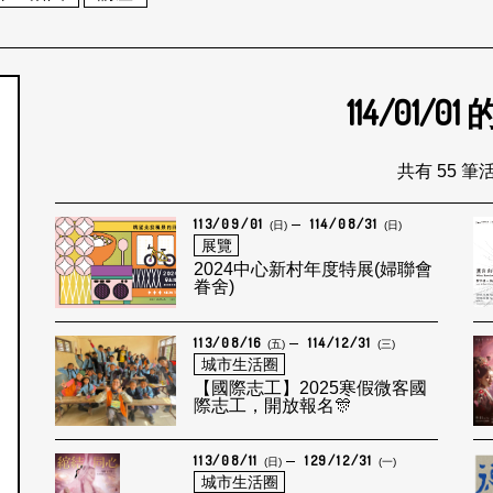
114/01/01
個月
共有 55 筆
113/09/01
114/08/31
(日)
(日)
展覽
2024中心新村年度特展(婦聯會
眷舍)
113/08/16
114/12/31
(五)
(三)
城市生活圈
【國際志工】2025寒假微客國
際志工，開放報名🎊
113/08/11
129/12/31
(日)
(一)
城市生活圈