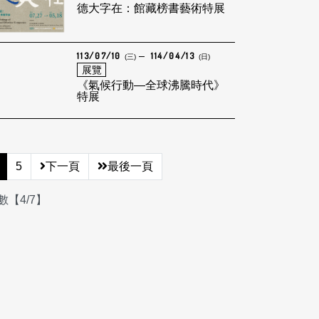
德大字在：館藏榜書藝術特展
113/07/10
114/04/13
(三)
(日)
展覽
《氣候行動—全球沸騰時代》
特展
5
下一頁
最後一頁
【4/7】