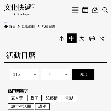
Menu
活動日曆
活動地圖
展
:::
最新公告
首頁
活動特區
活動日曆
電子書
小
中
大
列印
專題特區
活動日曆
活動特區
本期專題
關於我們
歷史專題
活動列表
我要刊登
活動日曆
常見問答
熱門關鍵字
地圖搜尋
關於我們
會員基本資料
夏令營
親子
兒藝節
電影
網站導覽
English
城市生活圈
講座
刊物索取地點
刊登活動