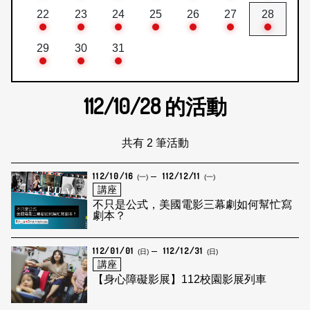
22
23
24
25
26
27
28
29
30
31
112/10/28
的活動
共有 2 筆活動
112/10/16
112/12/11
(一)
(一)
講座
不只是公式，美國電影三幕劇如何幫忙寫
劇本？
112/01/01
112/12/31
(日)
(日)
講座
【身心障礙影展】112校園影展列車