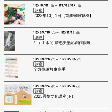
112/10/01
113/03/07
(日)
(四)
講座
2023年10月1日【首飾蠟雕製模】
112/09/30
112/11/19
(六)
(日)
展覽
彳亍山水間-詹惠美墨彩創作個展
112/09/26
112/12/05
(二)
(二)
講座
全方位說故事高手
112/09/24
112/12/16
(日)
(六)
講座
2023震怡文化講座(下)