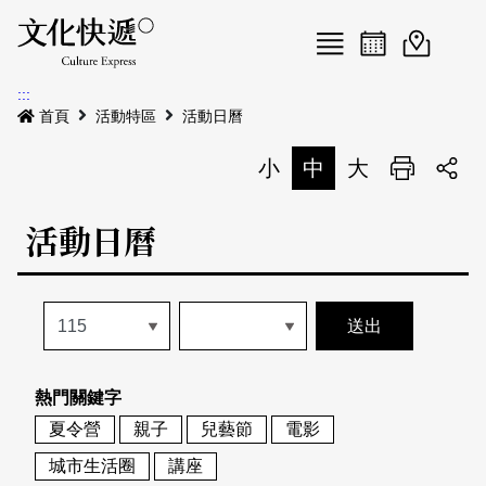
Menu
活動日曆
活動地圖
展
:::
最新公告
首頁
活動特區
活動日曆
電子書
小
中
大
列印
專題特區
活動日曆
活動特區
本期專題
關於我們
歷史專題
活動列表
我要刊登
活動日曆
常見問答
熱門關鍵字
地圖搜尋
關於我們
會員基本資料
夏令營
親子
兒藝節
電影
網站導覽
English
城市生活圈
講座
刊物索取地點
刊登活動