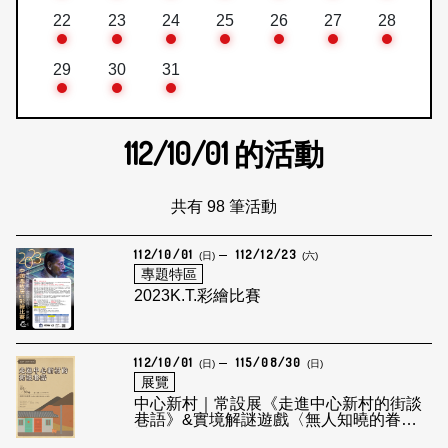
22
23
24
25
26
27
28
29
30
31
112/10/01
的活動
共有 98 筆活動
112/10/01
112/12/23
(日)
(六)
專題特區
2023K.T.彩繪比賽
112/10/01
115/08/30
(日)
(日)
展覽
中心新村｜常設展《走進中心新村的街談
巷語》&實境解謎遊戲〈無人知曉的眷
戀〉