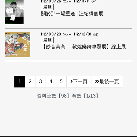
112/09/26
112/11/11
(二)
(六)
展覽
關於那一場重逢 | 汪紹綱個展
112/09/23
112/12/31
(六)
(日)
展覽
【妙音莫高──敦煌樂舞專題展】線上展
1
2
3
4
5
下一頁
最後一頁
資料筆數【98】頁數【1/13】