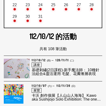
22
23
24
25
26
27
28
29
30
31
112/10/12
的活動
共有 108 筆活動
112/10/12
120/11/11
(四)
(二)
講座
基礎刺繡(2日課程)-新手魔法師： 10種針
法組合&靈活運用 毛髮、花瓣漸層表現
112/10/07
112/11/26
(六)
(日)
展覽
卡沃 創作個展【人山山人海海】 Kawo
aka Sushijojo Solo Exhibition: The one
and the others