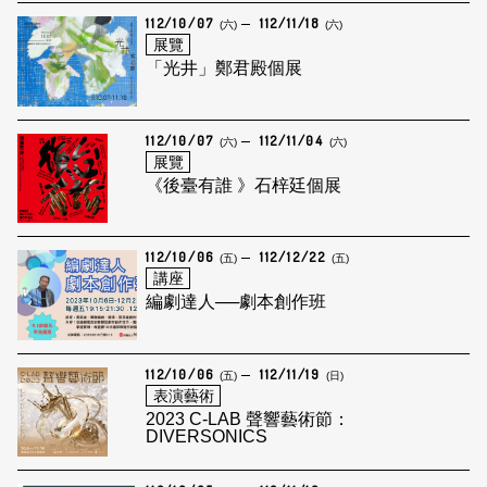
112/10/07
112/11/18
(六)
(六)
展覽
「光井」鄭君殿個展
112/10/07
112/11/04
(六)
(六)
展覽
《後臺有誰 》石梓廷個展
112/10/06
112/12/22
(五)
(五)
講座
編劇達人──劇本創作班
112/10/06
112/11/19
(五)
(日)
表演藝術
2023 C-LAB 聲響藝術節：
DIVERSONICS