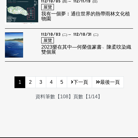
112/10/05
112/11/19
(四)
(日)
展覽
我有一個夢︰通往世界的熱帶雨林文化植
物園
112/10/03
112/10/31
(二)
(二)
展覽
2023樂在其中—何榮值篆書﹅陳柔呅染織
雙個展
1
2
3
4
5
下一頁
最後一頁
資料筆數【108】頁數【1/14】