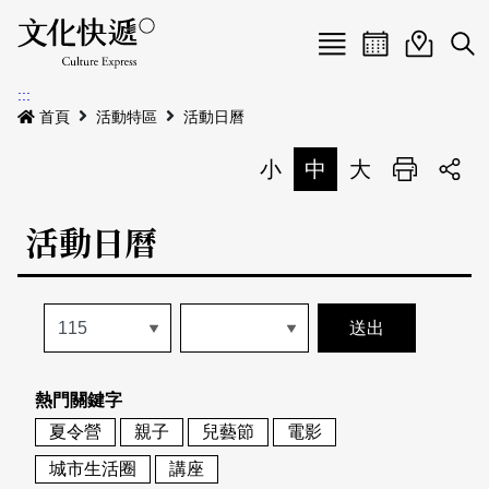
Menu
活動日曆
活動地圖
展
:::
最新公告
首頁
活動特區
活動日曆
電子書
小
中
大
列印
專題特區
活動日曆
活動特區
本期專題
關於我們
歷史專題
活動列表
我要刊登
活動日曆
常見問答
熱門關鍵字
地圖搜尋
關於我們
會員基本資料
夏令營
親子
兒藝節
電影
網站導覽
English
城市生活圈
講座
刊物索取地點
刊登活動