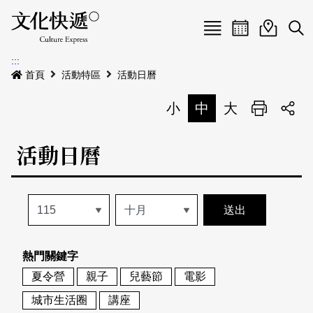
Menu
活動日曆
活動地圖
展
:::
最新公告
首頁
活動特區
活動日曆
電子書
小
中
大
列印
專題特區
活動日曆
活動特區
本期專題
關於我們
歷史專題
活動列表
我要刊登
活動日曆
常見問答
熱門關鍵字
地圖搜尋
關於我們
會員基本資料
夏令營
親子
兒藝節
電影
網站導覽
English
城市生活圈
講座
刊物索取地點
刊登活動