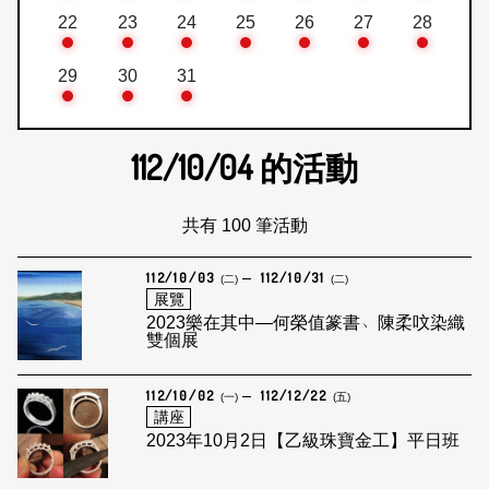
22
23
24
25
26
27
28
29
30
31
112/10/04
的活動
共有 100 筆活動
112/10/03
112/10/31
(二)
(二)
展覽
2023樂在其中—何榮值篆書﹅陳柔呅染織
雙個展
112/10/02
112/12/22
(一)
(五)
講座
2023年10月2日【乙級珠寶金工】平日班