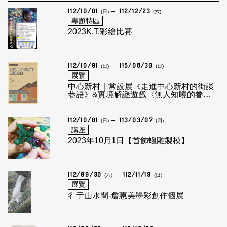
112/10/01
112/12/23
(日)
(六)
專題特區
2023K.T.彩繪比賽
112/10/01
115/08/30
(日)
(日)
展覽
中心新村｜常設展《走進中心新村的街談
巷語》&實境解謎遊戲〈無人知曉的眷
戀〉
112/10/01
113/03/07
(日)
(四)
講座
2023年10月1日【首飾蠟雕製模】
112/09/30
112/11/19
(六)
(日)
展覽
彳亍山水間-詹惠美墨彩創作個展