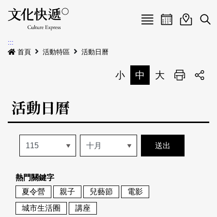
Menu
活動日曆
活動地圖
展
:::
最新公告
首頁
活動特區
活動日曆
電子書
小
中
大
列印
專題特區
活動日曆
活動特區
本期專題
關於我們
歷史專題
活動列表
我要刊登
活動日曆
常見問答
熱門關鍵字
地圖搜尋
關於我們
會員基本資料
夏令營
親子
兒藝節
電影
網站導覽
English
城市生活圈
講座
刊物索取地點
刊登活動