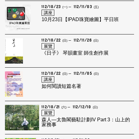
112/10/23
112/11/03
(一)
(五)
講座
10月23日【IPAD珠寶繪圖】平日班
112/10/22
112/11/26
(日)
(日)
展覽
《日子》 琴韻畫室 師生創作展
112/10/22
112/11/05
(日)
(日)
講座
如何閱讀短篇名著
112/10/21
112/12/10
(六)
(日)
展覽
森人—太魯閣藝駐計劃IV Part 3：山上的
家務事