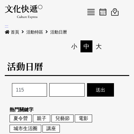
Menu
活動日曆
活動地圖
展
:::
最新公告
首頁
活動特區
活動日曆
電子書
小
中
大
列印
專題特區
活動日曆
活動特區
本期專題
關於我們
歷史專題
活動列表
我要刊登
活動日曆
常見問答
熱門關鍵字
地圖搜尋
關於我們
會員基本資料
夏令營
親子
兒藝節
電影
網站導覽
English
城市生活圈
講座
刊物索取地點
刊登活動