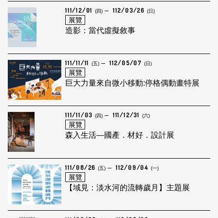
111/12/01
112/03/26
(四)
(日)
展覽
造影：當代虛擬敘事
111/11/11
112/05/07
(五)
(日)
展覽
巨大力量來自微小移動:停格偶動畫特展
111/11/03
111/12/31
(四)
(六)
展覽
森入生活—國產．材好．設計展
111/08/26
112/09/04
(五)
(一)
展覽
【域見：淡水河的流轉歲月】主題展