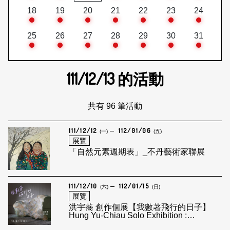
18
19
20
21
22
23
24
25
26
27
28
29
30
31
111/12/13
的活動
共有 96 筆活動
111/12/12
112/01/06
(一)
(五)
展覽
「自然元素週期表」_不丹藝術家聯展
111/12/10
112/01/15
(六)
(日)
展覽
洪宇蕎 創作個展【我數著飛行的日子】
Hung Yu-Chiau Solo Exhibition :
Counting…the days in the sky