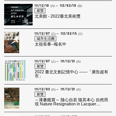
111/12/10
112/02/19
(六)
(日)
展覽
北美館 - 2022臺北美術獎
111/12/07
112/02/15
(三)
(三)
城市生活圈
太祖長拳--報名中
111/12/07
111/12/31
(三)
(六)
展覽
2022 臺北文創記憶中心 ——「廣告超有
市」
111/12/03
111/12/31
(六)
(六)
展覽
～漆畫鑑賞～ 隨心自若 隨其本心 自然而
現 Nature Resignation in Lacquer
Paintings — 錢靖芬 Chien Chin Fen