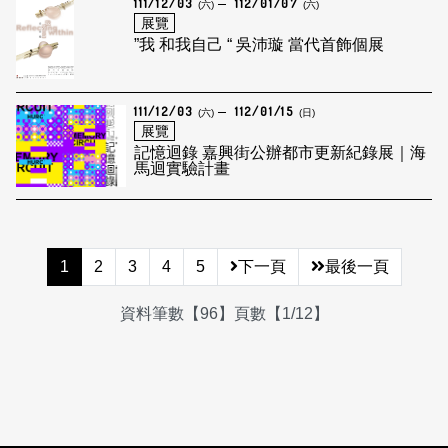
111/12/03
112/01/07
(六)
(六)
展覽
”我 和我自己 “ 吳沛璇 當代首飾個展
111/12/03
112/01/15
(六)
(日)
展覽
記憶迴錄 嘉興街公辦都市更新紀錄展｜海
馬迴實驗計畫
1
2
3
4
5
下一頁
最後一頁
資料筆數【96】頁數【1/12】