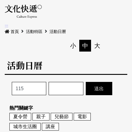
Menu
活動日曆
活動地圖
展
:::
最新公告
首頁
活動特區
活動日曆
電子書
小
中
大
列印
專題特區
活動日曆
活動特區
本期專題
關於我們
歷史專題
活動列表
我要刊登
活動日曆
常見問答
熱門關鍵字
地圖搜尋
關於我們
會員基本資料
夏令營
親子
兒藝節
電影
網站導覽
English
城市生活圈
講座
刊物索取地點
刊登活動