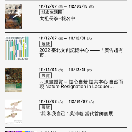
111/12/07
112/02/15
(三)
(三)
城市生活圈
太祖長拳--報名中
111/12/07
111/12/31
(三)
(六)
展覽
2022 臺北文創記憶中心 ——「廣告超有
市」
111/12/03
111/12/31
(六)
(六)
展覽
～漆畫鑑賞～ 隨心自若 隨其本心 自然而
現 Nature Resignation in Lacquer
Paintings — 錢靖芬 Chien Chin Fen
111/12/03
112/01/07
(六)
(六)
展覽
”我 和我自己 “ 吳沛璇 當代首飾個展