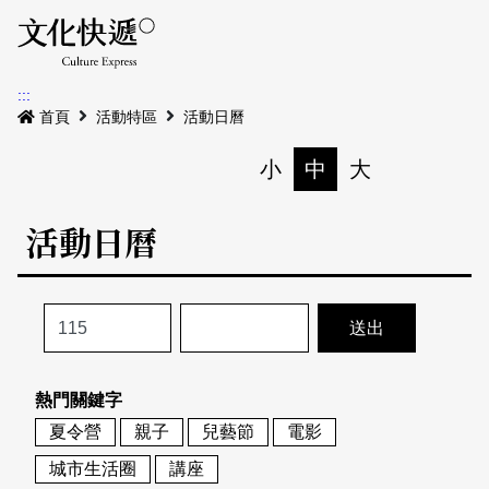
Menu
活動日曆
活動地圖
展
:::
最新公告
首頁
活動特區
活動日曆
電子書
小
中
大
列印
專題特區
活動日曆
活動特區
本期專題
關於我們
歷史專題
活動列表
我要刊登
活動日曆
常見問答
熱門關鍵字
地圖搜尋
關於我們
會員基本資料
夏令營
親子
兒藝節
電影
網站導覽
English
城市生活圈
講座
刊物索取地點
刊登活動