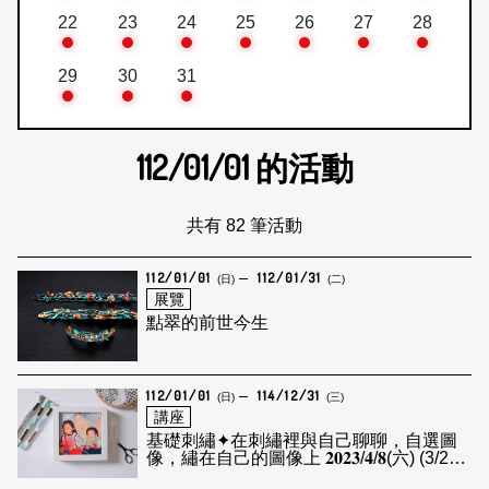
22
23
24
25
26
27
28
29
30
31
112/01/01
的活動
共有 82 筆活動
112/01/01
112/01/31
(日)
(二)
展覽
點翠的前世今生
112/01/01
114/12/31
(日)
(三)
講座
基礎刺繡✦​在刺繡裡與自己​聊聊，自選圖
像，繡在自己的圖像上 ​𝟐𝟎𝟐𝟑/𝟒/𝟖(六) (3/28
截止報名)