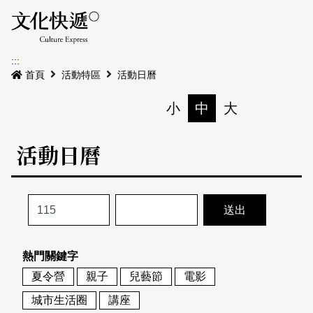
Menu
活動日曆
活動地圖
展
:::
最新公告
首頁
活動特區
活動日曆
電子書
小
中
大
列印
專題特區
活動日曆
活動特區
本期專題
關於我們
歷史專題
活動列表
我要刊登
活動日曆
常見問答
熱門關鍵字
地圖搜尋
關於我們
會員基本資料
夏令營
親子
兒藝節
電影
網站導覽
English
城市生活圈
講座
刊物索取地點
刊登活動