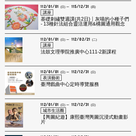
112/01/01
115/12/31
(日)
(四)
講座
基礎刺繡雙週課(共2日)┋灰喵的小種子們
- 13種針法組合靈活運用&構圖通用觀念
112/01/01
112/02/21
(日)
(二)
講座
法鼓文理學院推廣中心111-2新課程
112/01/01
112/12/31
(日)
(日)
表演藝術
臺灣戲曲中心定時導覽服務
112/01/01
112/12/31
(日)
(日)
城市生活圈
【輿圖紀遊】康熙臺灣輿圖沉浸式動畫影
片