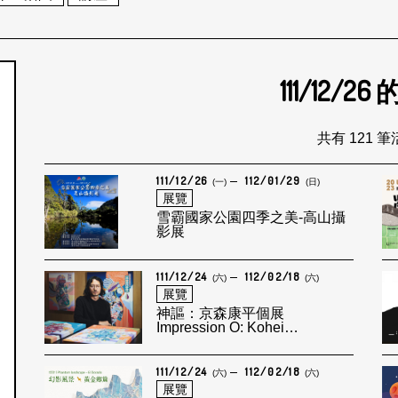
111/12/26
個月
共有 121 
111/12/26
112/01/29
(一)
(日)
展覽
雪霸國家公園四季之美-高山攝
影展
111/12/24
112/02/18
(六)
(六)
展覽
神謳：京森康平個展
Impression O: Kohei
KYOMORI Solo Exhibition
111/12/24
112/02/18
(六)
(六)
展覽