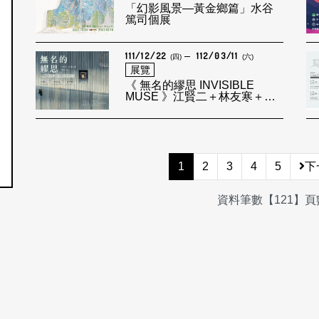
「幻影風景—黃金鄉篇」水谷
篤司個展
111/12/22
112/03/11
(四)
(六)
展覽
《 無名的繆思 INVISIBLE
MUSE 》江賢二＋林友寒＋周
裕穎 跨界聯展
1
2
3
4
5
下
資料筆數【121】頁數