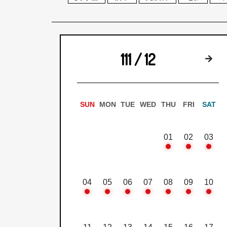
111 / 12
下
SUN
MON
TUE
WED
THU
FRI
SAT
01
02
03
04
05
06
07
08
09
10