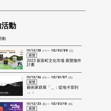
的活動
筆活動
111/12/26
112/02/08
(一)
(三)
展覽
2023 新富町文化市場 展覽徵件
計畫
111/12/24
112/01/07
(六)
(六)
展覽
藝術家群展「＿：從地卡室到
＿ 」
111/12/23
112/03/19
(五)
(日)
展覽