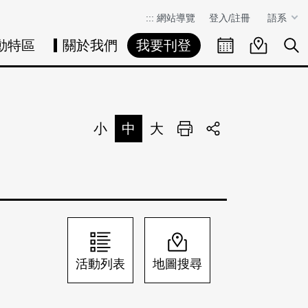
:::
網站導覽
登入/註冊
語系
動特區
關於我們
我要刊登
活動日曆
活動地圖
展
小
中
大
列印
分享
活動列表
地圖搜尋