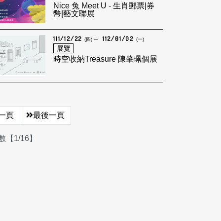
Nice 兔 Meet U - 生肖郵票|券
幣|藝文聯展
111/12/22
112/01/02
(四)
(一)
展覽
時空收納Treasure 陳肇珮個展
一頁
最後一頁
【1/16】