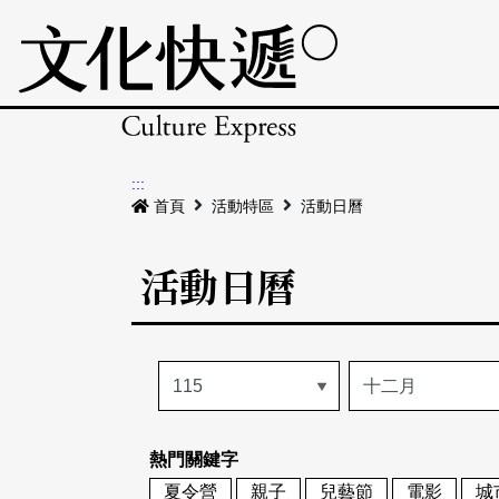
:::
首頁
活動特區
活動日曆
活動日曆
熱門關鍵字
夏令營
親子
兒藝節
電影
城