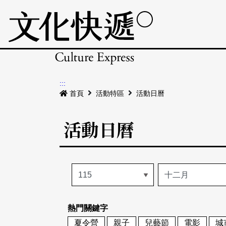
:::
首頁
活動特區
活動日曆
活動日曆
熱門關鍵字
夏令營
親子
兒藝節
電影
城