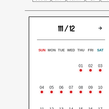
111 / 12
下
SUN
MON
TUE
WED
THU
FRI
SAT
01
02
03
04
05
06
07
08
09
10