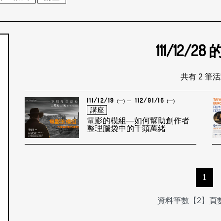
111/12/28
個月
共有 2 筆
111/12/19
112/01/16
(一)
(一)
講座
電影的模組—如何幫助創作者
整理腦袋中的千頭萬緒
1
資料筆數【2】頁數