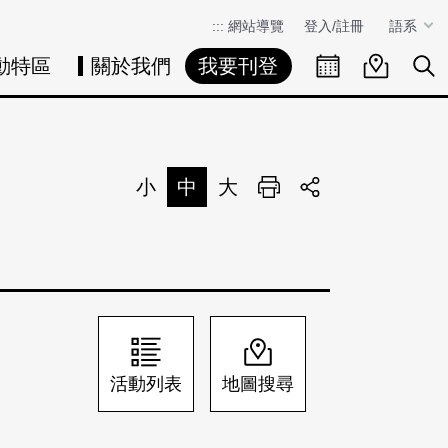
:::
網站導覽
登入/註冊
語系
動特區
關於我們
我要刊登
活動日曆
活動地圖
展
小
中
大
列印
分享
活動列表
地圖搜尋