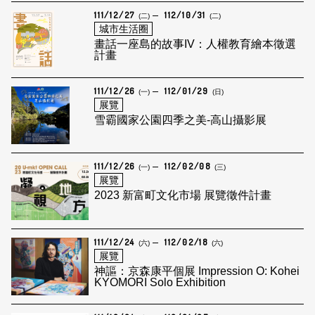
111/12/27
112/10/31
(二)
(二)
城市生活圈
畫話一座島的故事IV：人權教育繪本徵選
計畫
111/12/26
112/01/29
(一)
(日)
展覽
雪霸國家公園四季之美-高山攝影展
111/12/26
112/02/08
(一)
(三)
展覽
2023 新富町文化市場 展覽徵件計畫
111/12/24
112/02/18
(六)
(六)
展覽
神謳：京森康平個展 Impression O: Kohei
KYOMORI Solo Exhibition