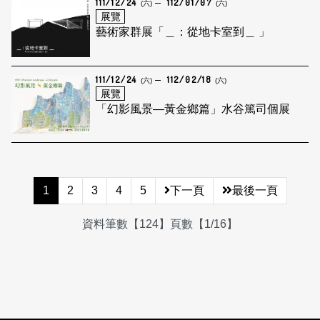
111/12/24
112/01/07
(六)
(六)
展覽
藝術家群展「＿：從地卡室到＿ 」
111/12/24
112/02/18
(六)
(六)
展覽
「幻影風景—黃金鄉篇」水谷篤司個展
1
2
3
4
5
下一頁
最後一頁
資料筆數【124】頁數【1/16】