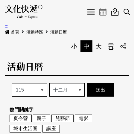
Menu
活動日曆
活動地圖
展
:::
最新公告
首頁
活動特區
活動日曆
電子書
小
中
大
列印
專題特區
活動日曆
活動特區
本期專題
關於我們
歷史專題
活動列表
我要刊登
活動日曆
常見問答
熱門關鍵字
地圖搜尋
關於我們
會員基本資料
夏令營
親子
兒藝節
電影
網站導覽
English
城市生活圈
講座
刊物索取地點
刊登活動