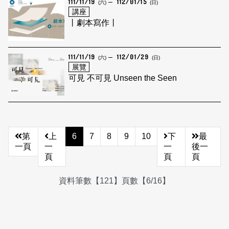
111/11/19
112/01/15
(六)
(日)
講座
丨劇本寫作丨
111/11/19
112/01/29
(六)
(日)
展覽
可見 不可見 Unseen the Seen
第
上
6
7
8
9
10
下
最
一頁
一
一
後一
頁
頁
頁
資料筆數【121】頁數【6/16】