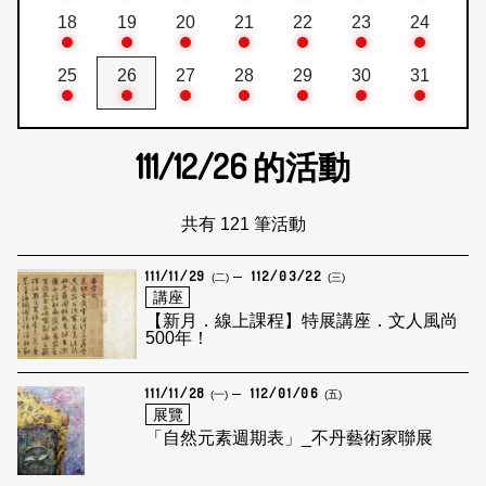
18
19
20
21
22
23
24
25
26
27
28
29
30
31
111/12/26
的活動
共有 121 筆活動
111/11/29
112/03/22
(二)
(三)
講座
【新月．線上課程】特展講座．文人風尚
500年！
111/11/28
112/01/06
(一)
(五)
展覽
「自然元素週期表」_不丹藝術家聯展