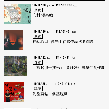
111/11/26
112/09/26
(六)
(二)
展覽
心村‧溫泉癒
111/11/26
112/01/01
(六)
(日)
展覽
耕耘心田─佛光山徒眾作品巡迴聯展
111/11/22
111/12/31
(二)
(六)
展覽
「拾起那一抹光」–黃靜婷油畫寫生創作展
111/11/21
112/01/16
(一)
(一)
講座
泥塑剪黏工藝基礎班