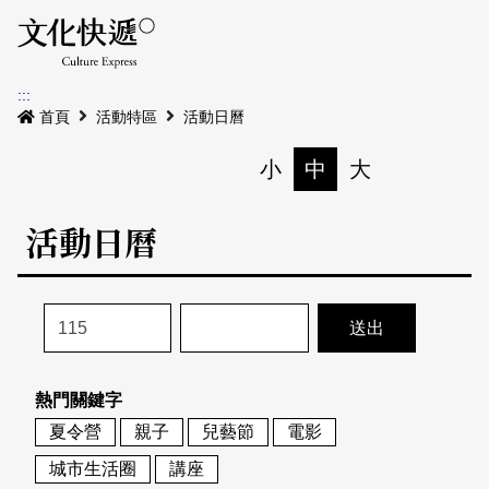
Menu
活動日曆
活動地圖
展
:::
最新公告
首頁
活動特區
活動日曆
電子書
小
中
大
列印
專題特區
活動日曆
活動特區
本期專題
關於我們
歷史專題
活動列表
我要刊登
活動日曆
常見問答
熱門關鍵字
地圖搜尋
關於我們
會員基本資料
夏令營
親子
兒藝節
電影
網站導覽
English
城市生活圈
講座
刊物索取地點
刊登活動