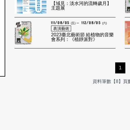
【域見：淡水河的流轉歲月】
主題展
111/08/05
112/08/05
(五)
(六)
表演藝術
2023臺北藝術節 給植物的音樂
會系列：《植靜派對》
1
資料筆數【8】頁數