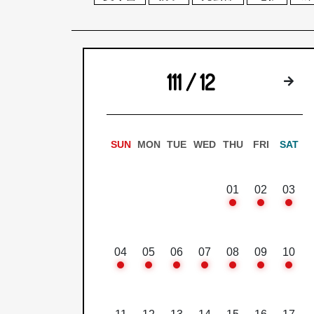
111 / 12
下
SUN
MON
TUE
WED
THU
FRI
SAT
01
02
03
04
05
06
07
08
09
10