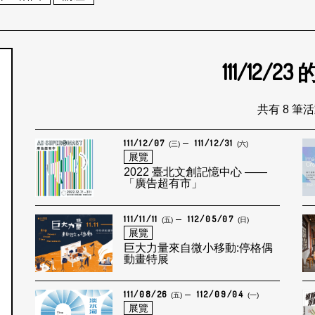
111/12/23
個月
共有 8 筆
111/12/07
111/12/31
(三)
(六)
展覽
2022 臺北文創記憶中心 ——
「廣告超有市」
111/11/11
112/05/07
(五)
(日)
展覽
巨大力量來自微小移動:停格偶
動畫特展
111/08/26
112/09/04
(五)
(一)
展覽