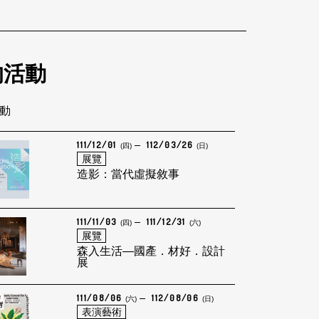
的活動
活動
111/12/01
112/03/26
(四)
(日)
展覽
造影：當代虛擬敘事
111/11/03
111/12/31
(四)
(六)
展覽
森入生活—國產．材好．設計
展
111/08/06
112/08/06
(六)
(日)
表演藝術