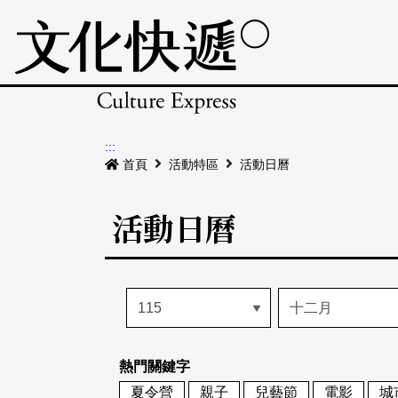
:::
首頁
活動特區
活動日曆
活動日曆
熱門關鍵字
夏令營
親子
兒藝節
電影
城