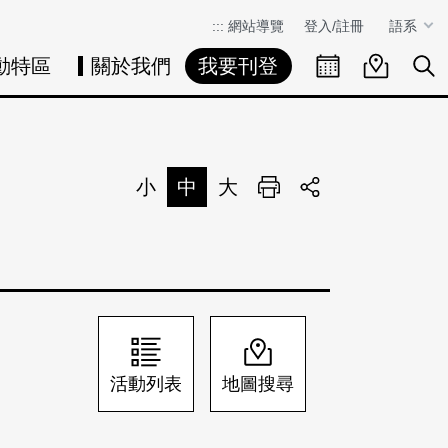
:::
網站導覽
登入/註冊
語系
動特區
關於我們
我要刊登
活動日曆
活動地圖
展
小
中
大
列印
分享
活動列表
地圖搜尋