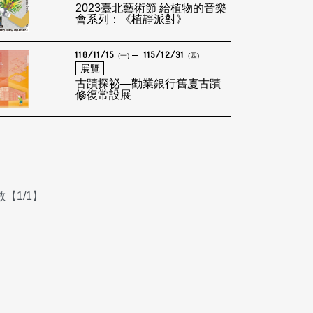
2023臺北藝術節 給植物的音樂
會系列：《植靜派對》
110/11/15
115/12/31
(一)
(四)
展覽
古蹟探祕—勸業銀行舊廈古蹟
修復常設展
【1/1】