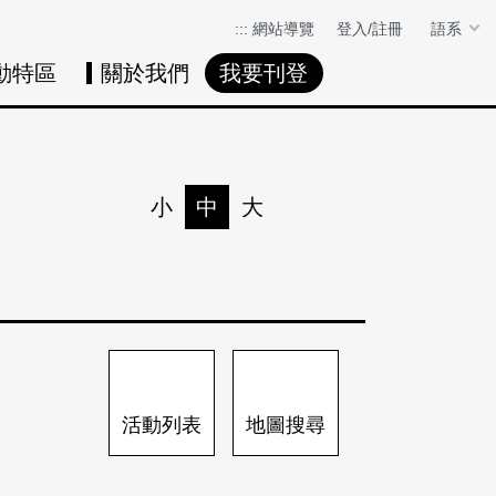
:::
網站導覽
登入/註冊
語系
動特區
關於我們
我要刊登
活動日曆
活動地圖
展
小
中
大
列印
分享
活動列表
地圖搜尋