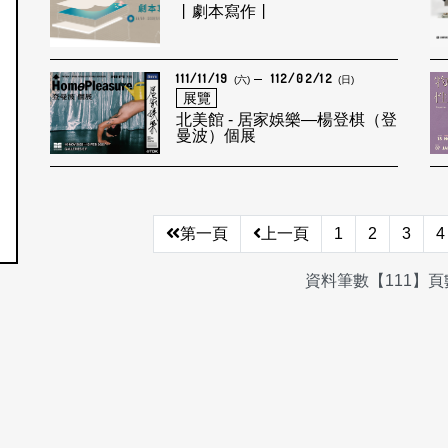
丨劇本寫作丨
111/11/19
112/02/12
(六)
(日)
展覽
北美館 - 居家娛樂—楊登棋（登
曼波）個展
第一頁
上一頁
1
2
3
4
資料筆數【111】頁數