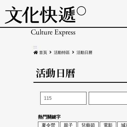
:::
首頁
活動特區
活動日曆
活動日曆
熱門關鍵字
夏令營
親子
兒藝節
電影
城