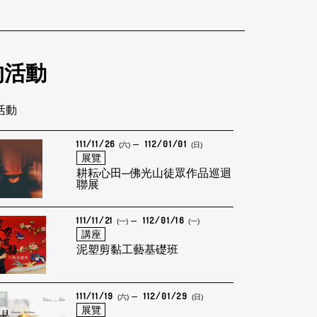
的活動
筆活動
111/11/26
112/01/01
(六)
(日)
展覽
耕耘心田─佛光山徒眾作品巡迴
聯展
111/11/21
112/01/16
(一)
(一)
講座
泥塑剪黏工藝基礎班
111/11/19
112/01/29
(六)
(日)
展覽