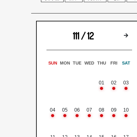
111 / 12
下
SUN
MON
TUE
WED
THU
FRI
SAT
01
02
03
04
05
06
07
08
09
10