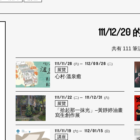
111/12/20
個月
共有 111 
111/11/26
112/09/26
(六)
(二)
展覽
心村‧溫泉癒
111/11/22
111/12/31
(二)
(六)
展覽
「拾起那一抹光」–黃靜婷油畫
寫生創作展
111/11/19
112/01/15
(六)
(日)
講座