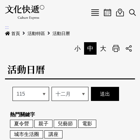
Menu
活動日曆
活動地圖
展
:::
最新公告
首頁
活動特區
活動日曆
電子書
小
中
大
列印
專題特區
活動日曆
活動特區
本期專題
關於我們
歷史專題
活動列表
我要刊登
活動日曆
常見問答
熱門關鍵字
地圖搜尋
關於我們
會員基本資料
夏令營
親子
兒藝節
電影
網站導覽
English
城市生活圈
講座
刊物索取地點
刊登活動