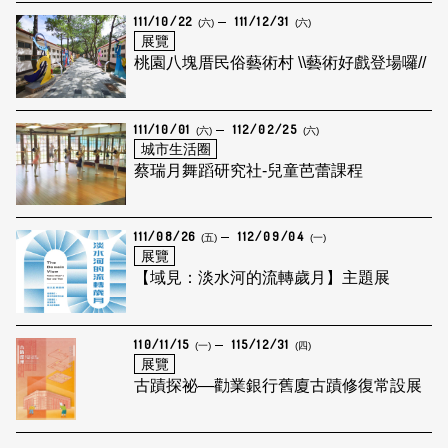
111/10/22
111/12/31
(六)
(六)
展覽
桃園八塊厝民俗藝術村 \\藝術好戲登場囉//
111/10/01
112/02/25
(六)
(六)
城市生活圈
蔡瑞月舞蹈研究社-兒童芭蕾課程
111/08/26
112/09/04
(五)
(一)
展覽
【域見：淡水河的流轉歲月】主題展
110/11/15
115/12/31
(一)
(四)
展覽
古蹟探祕—勸業銀行舊廈古蹟修復常設展