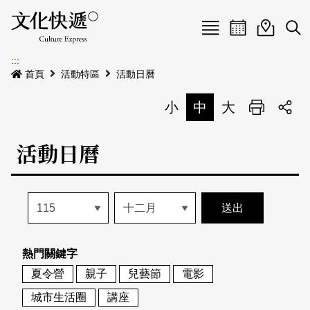
Menu
活動日曆
活動地圖
展
:::
最新公告
首頁
活動特區
活動日曆
電子書
小
中
大
列印
專題特區
活動日曆
活動特區
本期專題
關於我們
歷史專題
活動列表
我要刊登
活動日曆
常見問答
熱門關鍵字
地圖搜尋
關於我們
會員基本資料
夏令營
親子
兒藝節
電影
網站導覽
English
城市生活圈
講座
刊物索取地點
刊登活動