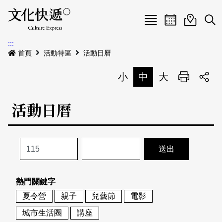
Menu
活動日曆
活動地圖
展
:::
最新公告
首頁
活動特區
活動日曆
電子書
小
中
大
列印
專題特區
活動日曆
活動特區
本期專題
關於我們
歷史專題
活動列表
我要刊登
活動日曆
常見問答
熱門關鍵字
地圖搜尋
關於我們
會員基本資料
夏令營
親子
兒藝節
電影
網站導覽
English
城市生活圈
講座
刊物索取地點
刊登活動