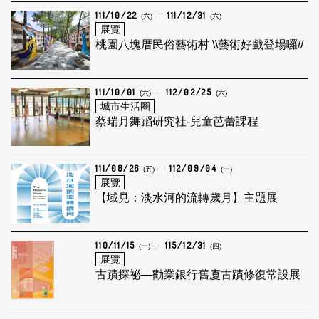
111/10/22
111/12/31
(六)
(六)
展覽
桃園八塊厝民俗藝術村 \\藝術好戲登場囉//
111/10/01
112/02/25
(六)
(六)
城市生活圈
蔡瑞月舞蹈研究社-兒童芭蕾課程
111/08/26
112/09/04
(五)
(一)
展覽
【域見：淡水河的流轉歲月】主題展
110/11/15
115/12/31
(一)
(四)
展覽
古蹟探祕—勸業銀行舊廈古蹟修復常設展