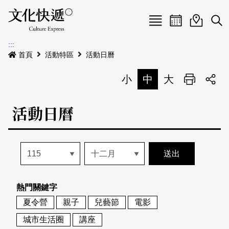
Menu
活動日曆
活動地圖
展
:::
最新公告
首頁
活動特區
活動日曆
電子書
小
中
大
列印
專題特區
活動日曆
活動特區
本期專題
關於我們
歷史專題
活動列表
我要刊登
活動日曆
常見問答
熱門關鍵字
地圖搜尋
關於我們
會員基本資料
夏令營
親子
兒藝節
電影
網站導覽
English
城市生活圈
講座
刊物索取地點
刊登活動