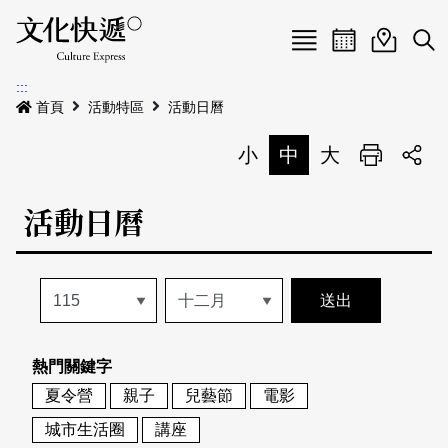
Menu
活動日曆
活動地圖
展
:::
最新公告
首頁
活動特區
活動日曆
電子書
小
中
大
列印
專題特區
活動日曆
活動特區
本期專題
關於我們
歷史專題
活動列表
我要刊登
活動日曆
常見問答
熱門關鍵字
地圖搜尋
關於我們
會員基本資料
夏令營
親子
兒藝節
電影
網站導覽
English
城市生活圈
講座
刊物索取地點
刊登活動