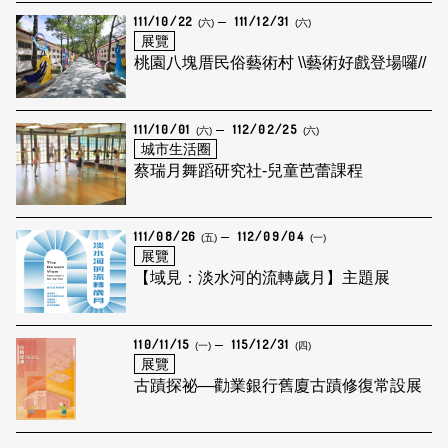
111/10/22
111/12/31
(六)
(六)
展覽
桃園八塊厝民俗藝術村 \\藝術好戲登場囉//
111/10/01
112/02/25
(六)
(六)
城市生活圈
蔡瑞月舞蹈研究社-兒童芭蕾課程
111/08/26
112/09/04
(五)
(一)
展覽
【域見：淡水河的流轉歲月】主題展
110/11/15
115/12/31
(一)
(四)
展覽
古蹟探祕—勸業銀行舊廈古蹟修復常設展