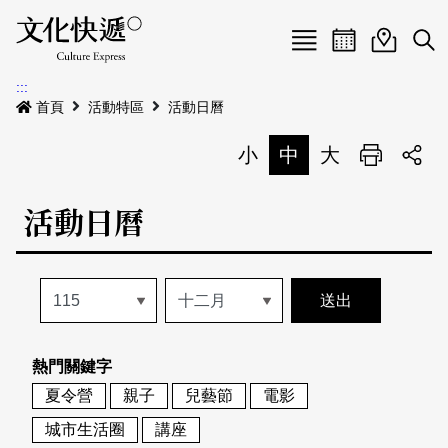
Menu
活動日曆
活動地圖
展
:::
最新公告
首頁
活動特區
活動日曆
電子書
小
中
大
列印
專題特區
活動日曆
活動特區
本期專題
關於我們
歷史專題
活動列表
我要刊登
活動日曆
常見問答
熱門關鍵字
地圖搜尋
關於我們
會員基本資料
夏令營
親子
兒藝節
電影
網站導覽
English
城市生活圈
講座
刊物索取地點
刊登活動