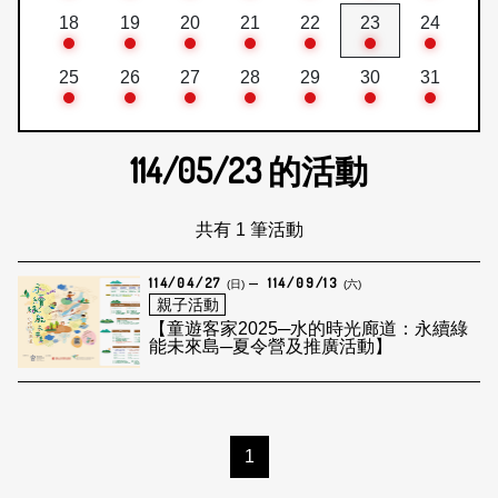
18
19
20
21
22
23
24
25
26
27
28
29
30
31
114/05/23
的活動
共有 1 筆活動
114/04/27
114/09/13
(日)
(六)
親子活動
【童遊客家2025─水的時光廊道：永續綠
能未來島─夏令營及推廣活動】
1