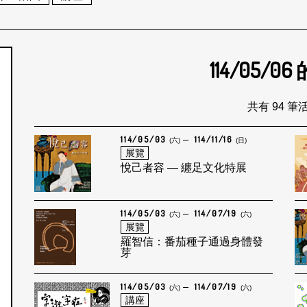
114/05/06
個月
共有 94 筆
114/05/03
114/11/16
(六)
(日)
展覽
悅己者容 — 纏足文化特展
114/05/03
114/07/19
(六)
(六)
展覽
羅智信：番茄種子通過身體發
芽
114/05/03
114/07/19
(六)
(六)
講座