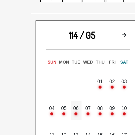
114 / 05
下
SUN
MON
TUE
WED
THU
FRI
SAT
01
02
03
04
05
06
07
08
09
10