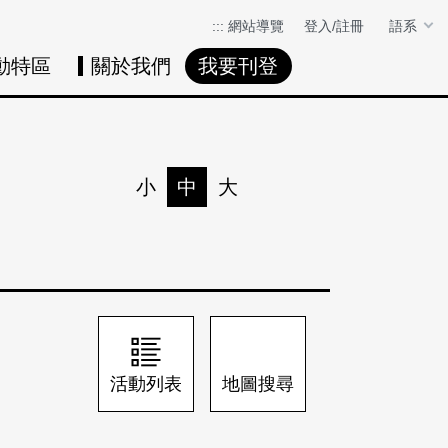
:::
網站導覽
登入/註冊
語系
動特區
關於我們
我要刊登
活動日曆
活動地圖
展
小
中
大
列印
分享
活動列表
地圖搜尋