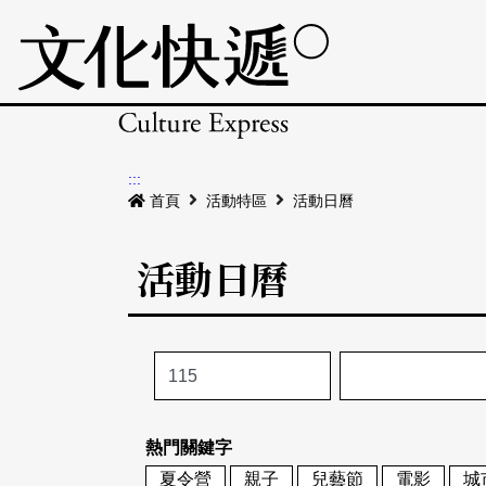
:::
首頁
活動特區
活動日曆
活動日曆
熱門關鍵字
夏令營
親子
兒藝節
電影
城