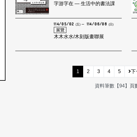
字游字在 — 生活中的書法課
114/05/02
114/06/08
(五)
(日)
展覽
木木水水/木刻版畫聯展
1
2
3
4
5
下
資料筆數【94】頁數