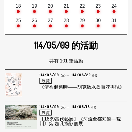
18
19
20
21
22
23
24
25
26
27
28
29
30
31
114/05/09
的活動
共有 101 筆活動
114/05/09
114/06/22
(五)
(日)
展覽
《清香似舊時——胡克敏水墨百花再現》
114/05/09
114/06/15
(五)
(日)
展覽
【1839當代藝廊】《河流全都知道—荒
川》宛 超凡攝影個展