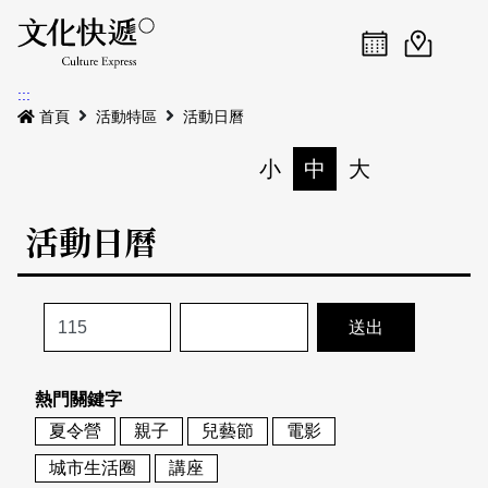
Menu
活動日曆
活動地圖
展
:::
最新公告
首頁
活動特區
活動日曆
電子書
小
中
大
列印
專題特區
活動日曆
活動特區
本期專題
關於我們
歷史專題
活動列表
我要刊登
活動日曆
常見問答
熱門關鍵字
地圖搜尋
關於我們
會員基本資料
夏令營
親子
兒藝節
電影
網站導覽
English
城市生活圈
講座
刊物索取地點
刊登活動