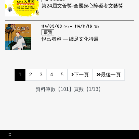
第24屆文薈獎-全國身心障礙者文藝獎
114/05/03
114/11/16
(六)
(日)
展覽
悅己者容 — 纏足文化特展
1
2
3
4
5
下一頁
最後一頁
資料筆數【101】頁數【1/13】
:::