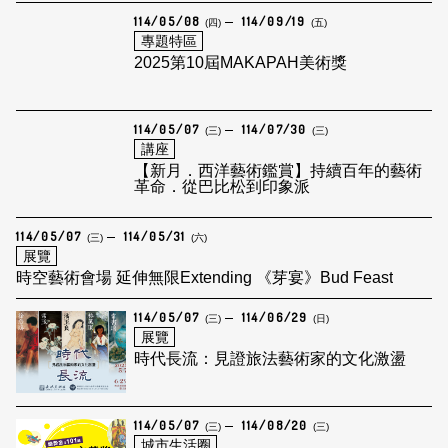
114/05/08
114/09/19
(四)
(五)
專題特區
2025第10屆MAKAPAH美術獎
114/05/07
114/07/30
(三)
(三)
講座
【新月．西洋藝術鑑賞】持續百年的藝術
革命．從巴比松到印象派
114/05/07
114/05/31
(三)
(六)
展覽
時空藝術會場 延伸無限Extending 《芽宴》Bud Feast
114/05/07
114/06/29
(三)
(日)
展覽
時代長流：見證旅法藝術家的文化激盪
114/05/07
114/08/20
(三)
(三)
城市生活圈