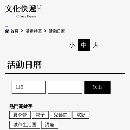
Menu
活動日曆
活動地圖
展
:::
最新公告
首頁
活動特區
活動日曆
電子書
小
中
大
列印
專題特區
活動日曆
活動特區
本期專題
關於我們
歷史專題
活動列表
我要刊登
活動日曆
常見問答
熱門關鍵字
地圖搜尋
關於我們
會員基本資料
夏令營
親子
兒藝節
電影
網站導覽
English
城市生活圈
講座
刊物索取地點
刊登活動