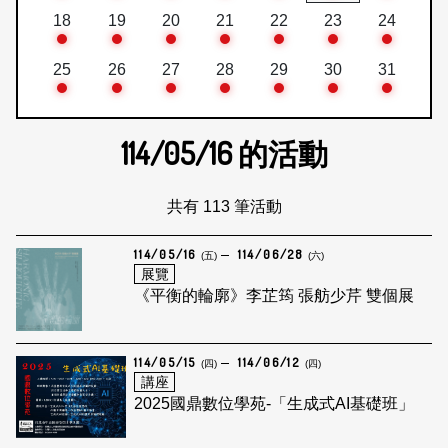
18
19
20
21
22
23
24
25
26
27
28
29
30
31
114/05/16
的活動
共有 113 筆活動
114/05/16
114/06/28
(五)
(六)
展覽
《平衡的輪廓》李芷筠 張舫少芹 雙個展
114/05/15
114/06/12
(四)
(四)
講座
2025國鼎數位學苑-「生成式AI基礎班」