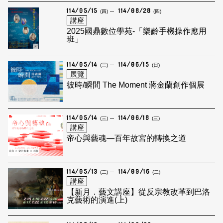
114/05/15
114/08/28
(四)
(四)
講座
2025國鼎數位學苑-「樂齡手機操作應用
班」
114/05/14
114/06/15
(三)
(日)
展覽
彼時/瞬間 The Moment 蔣金蘭創作個展
114/05/14
114/06/18
(三)
(三)
講座
帝心與藝魂—百年故宮的轉換之道
114/05/13
114/09/16
(二)
(二)
講座
【新月．藝文講座】從反宗教改革到巴洛
克藝術的演進(上)