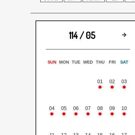
114 / 05
下
SUN
MON
TUE
WED
THU
FRI
SAT
01
02
03
04
05
06
07
08
09
10