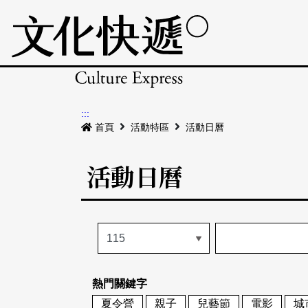
:::
首頁
活動特區
活動日曆
活動日曆
熱門關鍵字
夏令營
親子
兒藝節
電影
城