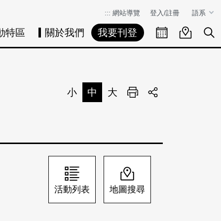
:::
網站導覽
登入/註冊
語系
動特區
關於我們
我要刊登
活動日曆
活動地圖
展
小
中
大
列印
分享
活動列表
地圖搜尋