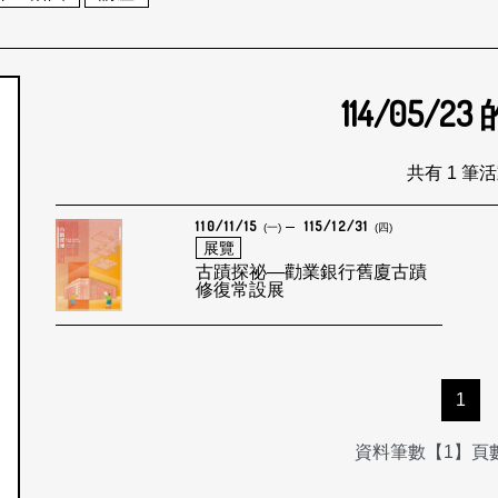
114/05/23
個月
共有 1 筆
110/11/15
115/12/31
(一)
(四)
展覽
古蹟探祕—勸業銀行舊廈古蹟
修復常設展
1
資料筆數【1】頁數