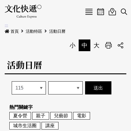
Menu
活動日曆
活動地圖
展
:::
最新公告
首頁
活動特區
活動日曆
電子書
小
中
大
列印
專題特區
活動日曆
活動特區
本期專題
關於我們
歷史專題
活動列表
我要刊登
活動日曆
常見問答
熱門關鍵字
地圖搜尋
關於我們
會員基本資料
夏令營
親子
兒藝節
電影
網站導覽
English
城市生活圈
講座
刊物索取地點
刊登活動