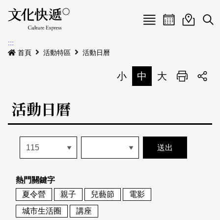
Menu
活動日曆
活動地圖
展
:::
最新公告
首頁
活動特區
活動日曆
電子書
小
中
大
列印
專題特區
活動日曆
活動特區
本期專題
關於我們
歷史專題
活動列表
我要刊登
活動日曆
常見問答
熱門關鍵字
地圖搜尋
關於我們
會員基本資料
夏令營
親子
兒藝節
電影
網站導覽
English
城市生活圈
講座
刊物索取地點
刊登活動