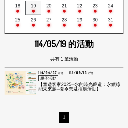
18
19
20
21
22
23
24
25
26
27
28
29
30
31
114/05/19
的活動
共有 1 筆活動
114/04/27
114/09/13
(日)
(六)
親子活動
【童遊客家2025─水的時光廊道：永續綠
能未來島─夏令營及推廣活動】
1