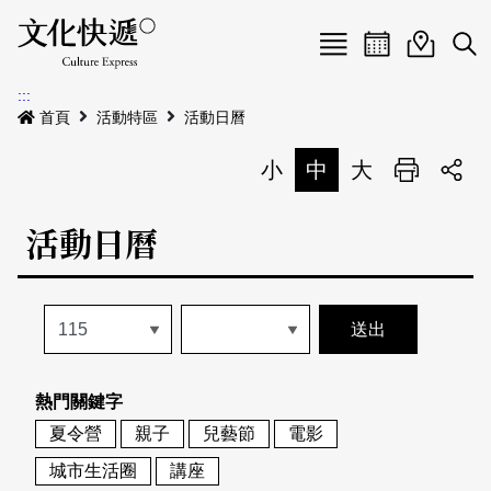
Menu
活動日曆
活動地圖
展
:::
最新公告
首頁
活動特區
活動日曆
電子書
小
中
大
列印
專題特區
活動日曆
活動特區
本期專題
關於我們
歷史專題
活動列表
我要刊登
活動日曆
常見問答
熱門關鍵字
地圖搜尋
關於我們
會員基本資料
夏令營
親子
兒藝節
電影
網站導覽
English
城市生活圈
講座
刊物索取地點
刊登活動