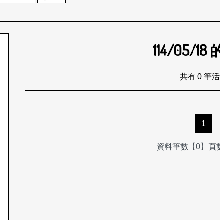
114/05/18
個月
共有 0 筆
1
資料筆數【0】頁數