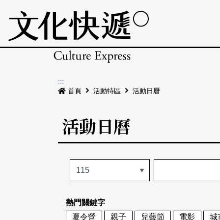
:::
首頁
活動特區
活動日曆
活動日曆
熱門關鍵字
夏令營
親子
兒藝節
電影
城