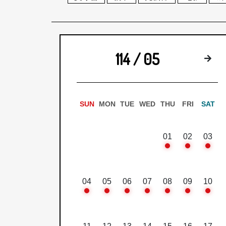
114 / 05
下
SUN
MON
TUE
WED
THU
FRI
SAT
01
02
03
04
05
06
07
08
09
10