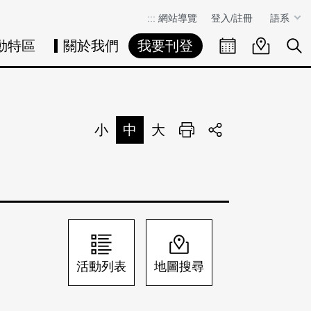
:::
網站導覽
登入/註冊
語系
動特區
關於我們
我要刊登
活動日曆
活動地圖
展
小
中
大
列印
分享
活動列表
地圖搜尋