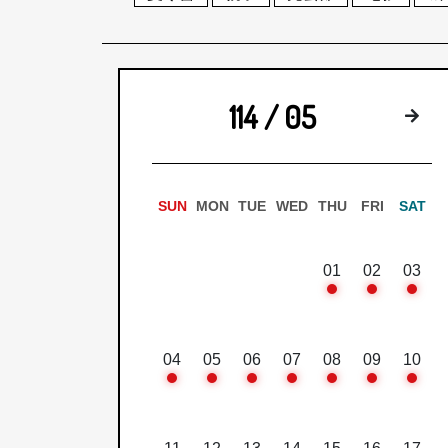
114 / 05
下
SUN
MON
TUE
WED
THU
FRI
SAT
01
02
03
04
05
06
07
08
09
10