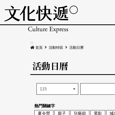
:::
首頁
活動特區
活動日曆
活動日曆
熱門關鍵字
夏令營
親子
兒藝節
電影
城