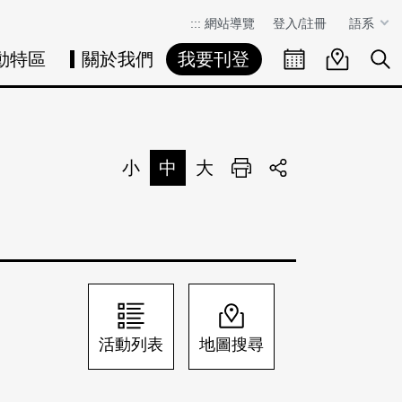
:::
網站導覽
登入/註冊
語系
動特區
關於我們
我要刊登
活動日曆
活動地圖
展
小
中
大
列印
分享
活動列表
地圖搜尋