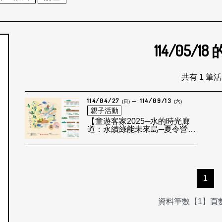
114/05/18
個月
共有 1 筆
114/04/27
114/09/13
(日)
(六)
親子活動
【童遊客家2025─水的時光廊
道：永續綠能未來島─夏令營及
推廣活動】
1
資料筆數【1】頁數