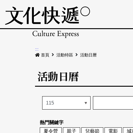
:::
首頁
活動特區
活動日曆
活動日曆
熱門關鍵字
夏令營
親子
兒藝節
電影
城