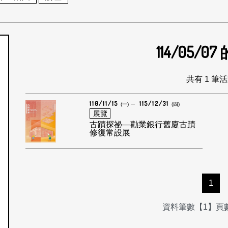
114/05/07
個月
共有 1 筆
110/11/15
115/12/31
(一)
(四)
展覽
古蹟探祕—勸業銀行舊廈古蹟
修復常設展
1
資料筆數【1】頁數