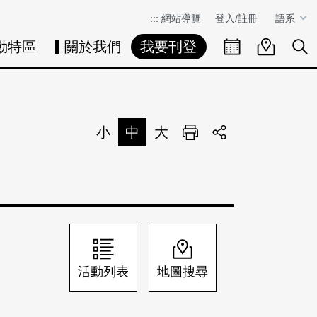
:::
網站導覽
登入/註冊
語系
動特區
關於我們
我要刊登
活動日曆
活動地圖
展
小
中
大
列印
分享
活動列表
地圖搜尋