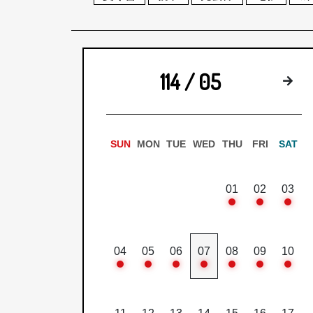
114 / 05
下
SUN
MON
TUE
WED
THU
FRI
SAT
01
02
03
04
05
06
07
08
09
10