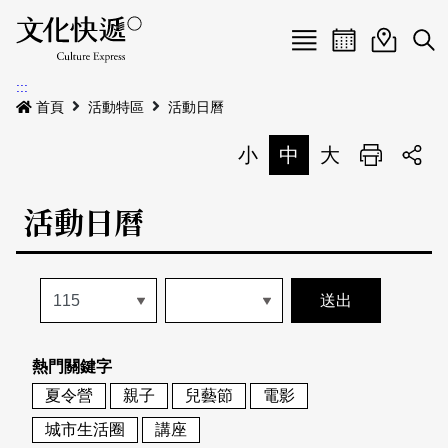
Menu
活動日曆
活動地圖
展
:::
最新公告
首頁
活動特區
活動日曆
電子書
小
中
大
列印
專題特區
活動日曆
活動特區
本期專題
關於我們
歷史專題
活動列表
我要刊登
活動日曆
常見問答
熱門關鍵字
地圖搜尋
關於我們
會員基本資料
夏令營
親子
兒藝節
電影
網站導覽
English
城市生活圈
講座
刊物索取地點
刊登活動