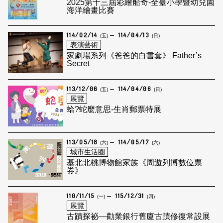
2025第十三屆彩繪船奇-全臺小學暨幼兒園
海洋繪畫比賽
114/02/14
114/04/13
(五)
(日)
表演藝術
家劇場系列《爸爸的白書套》 Father’s
Secret
113/12/06
114/04/06
(五)
(日)
展覽
蛤?蛇麼意思-生肖郵票特展
113/05/18
114/05/17
(六)
(六)
城市生活圈
基北北桃博物館家族《周遊列博數位票
券》
110/11/15
115/12/31
(一)
(四)
展覽
古蹟探祕—勸業銀行舊廈古蹟修復常設展