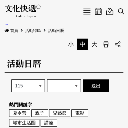
Menu
活動日曆
活動地圖
展
:::
最新公告
首頁
活動特區
活動日曆
電子書
小
中
大
列印
專題特區
活動日曆
活動特區
本期專題
關於我們
歷史專題
活動列表
我要刊登
活動日曆
常見問答
熱門關鍵字
地圖搜尋
關於我們
會員基本資料
夏令營
親子
兒藝節
電影
網站導覽
English
城市生活圈
講座
刊物索取地點
刊登活動