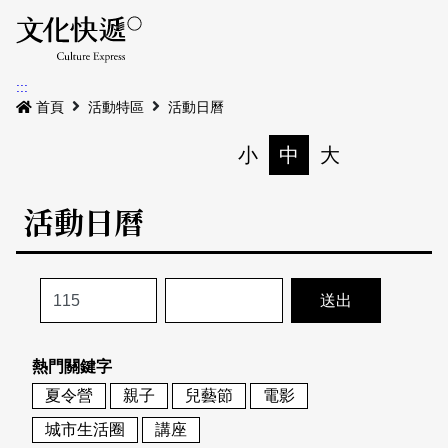
Menu
活動日曆
活動地圖
展
:::
最新公告
首頁
活動特區
活動日曆
電子書
小
中
大
列印
專題特區
活動日曆
活動特區
本期專題
關於我們
歷史專題
活動列表
我要刊登
活動日曆
常見問答
熱門關鍵字
地圖搜尋
關於我們
會員基本資料
夏令營
親子
兒藝節
電影
網站導覽
English
城市生活圈
講座
刊物索取地點
刊登活動