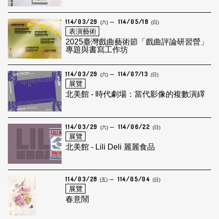
114/03/29
114/05/18
(六)
(日)
表演藝術
2025臺灣戲曲藝術節「戲曲評論研習營」
專題與書寫工作坊
114/03/29
114/07/13
(六)
(日)
展覽
北美館 - 時代劇場：當代影像的複數演繹
114/03/29
114/06/22
(六)
(日)
展覽
北美館 - Lili Deli 麗麗食品
114/03/28
114/05/04
(五)
(日)
展覽
春意鬧