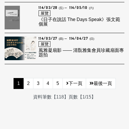
114/03/28
114/05/10
(五)
(六)
展覽
《日子在說話 The Days Speak》張文菀
個展
114/03/27
114/04/27
(四)
(日)
展覽
風雅凝扇影 —— 清翫雅集會員珍藏扇面專
題拍
1
2
3
4
5
下一頁
最後一頁
資料筆數【118】頁數【1/15】