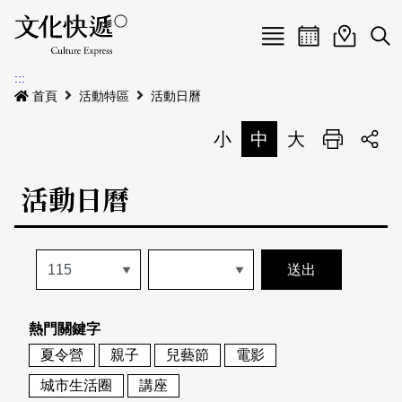
Menu
活動日曆
活動地圖
展
:::
最新公告
首頁
活動特區
活動日曆
電子書
小
中
大
列印
專題特區
活動日曆
活動特區
本期專題
關於我們
歷史專題
活動列表
我要刊登
活動日曆
常見問答
熱門關鍵字
地圖搜尋
關於我們
會員基本資料
夏令營
親子
兒藝節
電影
網站導覽
English
城市生活圈
講座
刊物索取地點
刊登活動