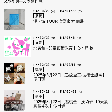
文學引路─文學寫作班
114/03/22
114/04/22
(六)
(二)
展覽
漫・游 TOUR 官野良太 個展
114/03/22
114/08/31
(六)
(日)
展覽
北美館 - 兒童藝術教育中心：靜‧物
114/03/22
114/07/19
(六)
(六)
講座
2025年3月22日【乙級金工-技術士證照】
假日班
114/03/22
114/05/03
(六)
(六)
講座
2025年3月22日【基礎金工技術班–10天紮
實基本功】假日班