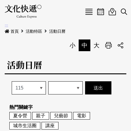
Menu
活動日曆
活動地圖
展
:::
最新公告
首頁
活動特區
活動日曆
電子書
小
中
大
列印
專題特區
活動日曆
活動特區
本期專題
關於我們
歷史專題
活動列表
我要刊登
活動日曆
常見問答
熱門關鍵字
地圖搜尋
關於我們
會員基本資料
夏令營
親子
兒藝節
電影
網站導覽
English
城市生活圈
講座
刊物索取地點
刊登活動