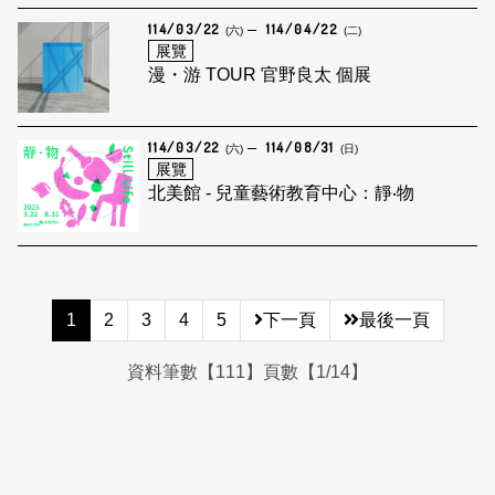
114/03/22
114/04/22
(六)
(二)
展覽
漫・游 TOUR 官野良太 個展
114/03/22
114/08/31
(六)
(日)
展覽
北美館 - 兒童藝術教育中心：靜‧物
1
2
3
4
5
下一頁
最後一頁
資料筆數【111】頁數【1/14】