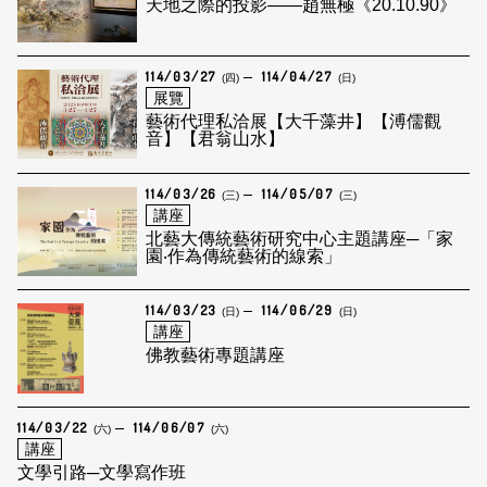
天地之際的投影——趙無極《20.10.90》
114/03/27
114/04/27
(四)
(日)
展覽
藝術代理私洽展【大千藻井】【溥儒觀
音】【君翁山水】
114/03/26
114/05/07
(三)
(三)
講座
北藝大傳統藝術研究中心主題講座─「家
園‧作為傳統藝術的線索」
114/03/23
114/06/29
(日)
(日)
講座
佛教藝術專題講座
114/03/22
114/06/07
(六)
(六)
講座
文學引路─文學寫作班