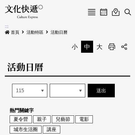
Menu
活動日曆
活動地圖
展
:::
最新公告
首頁
活動特區
活動日曆
電子書
小
中
大
列印
專題特區
活動日曆
活動特區
本期專題
關於我們
歷史專題
活動列表
我要刊登
活動日曆
常見問答
熱門關鍵字
地圖搜尋
關於我們
會員基本資料
夏令營
親子
兒藝節
電影
網站導覽
English
城市生活圈
講座
刊物索取地點
刊登活動